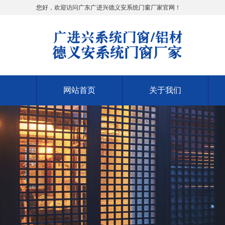
您好，欢迎访问广东广进兴德义安系统门窗厂家官网！
网站首页
关于我们