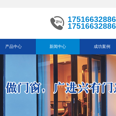
17516632886
17516632886
产品中心
新闻中心
成功案例