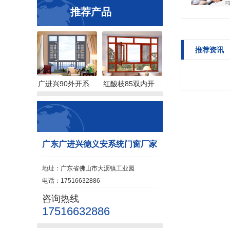
推荐产品
推荐资讯
广进兴90外开系…
红酸枝85双内开…
广东广进兴德义安系统门窗厂家
地址：广东省佛山市大沥镇工业园
电话：17516632886
咨询热线
17516632886